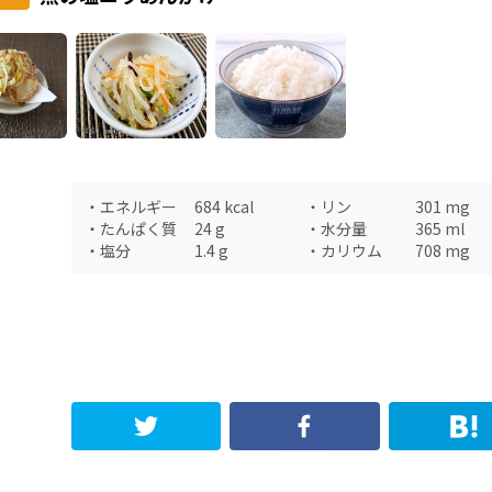
・
エネルギー
684
kcal
・
リン
301
mg
・
たんぱく質
24
g
・
水分量
365
ml
・
塩分
1.4
g
・
カリウム
708
mg