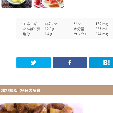
・
エネルギー
447
kcal
・
リン
152
mg
・
たんぱく質
12.8
g
・
水分量
357
ml
・
塩分
1.4
g
・
カリウム
324
mg
2025年3月26日
の
昼食