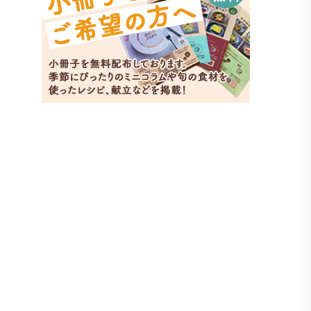
トマ
副菜