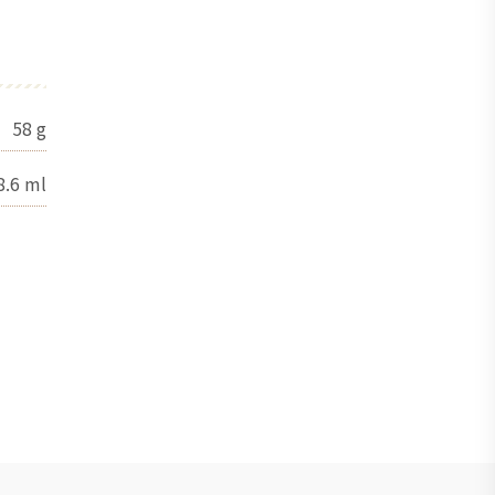
58
g
8.6
ml