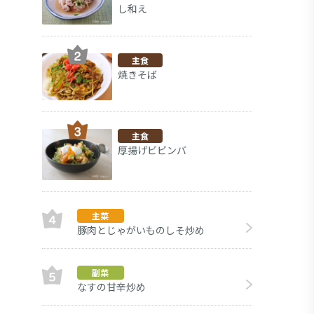
し和え
主食
焼きそば
主食
厚揚げビビンバ
主菜
豚肉とじゃがいものしそ炒め
デザート
副菜
なすの甘辛炒め