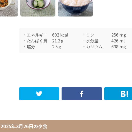
・
エネルギー
602
kcal
・
リン
256
mg
・
たんぱく質
21.2
g
・
水分量
426
ml
・
塩分
2.5
g
・
カリウム
638
mg
2025年3月26日
の
夕食