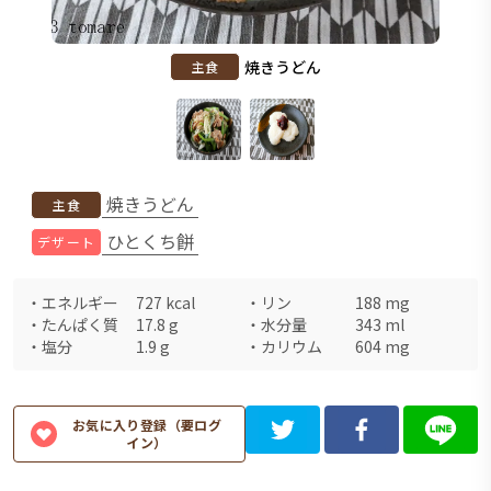
焼きうどん
主食
焼きうどん
主食
ひとくち餅
デザート
・
エネルギー
727
kcal
・
リン
188
mg
・
たんぱく質
17.8
g
・
水分量
343
ml
・
塩分
1.9
g
・
カリウム
604
mg
お気に入り登録（要ログ
イン）