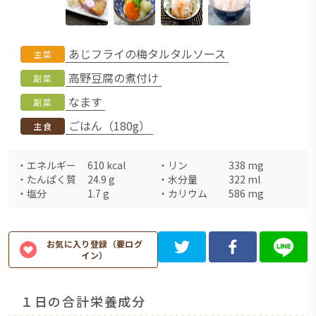
あじフライの梅タルタルソース
主菜
高野豆腐の煮付け
副菜
なます
副菜
ごはん（180g）
主食
・
エネルギー
610
kcal
・
リン
338
mg
・
たんぱく質
24.9
g
・
水分量
322
ml
・
塩分
1.7
g
・
カリウム
586
mg
お気に入り登録（要ログ
イン）
１日の合計栄養成分