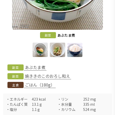
あぶたま煮
副菜
あぶたま煮
副菜
焼ききのこのおろし和え
副菜
ごはん（180g）
主食
・
エネルギー
423
kcal
・
リン
252
mg
・
たんぱく質
13.1
g
・
水分量
335
ml
・
塩分
1.1
g
・
カリウム
524
mg