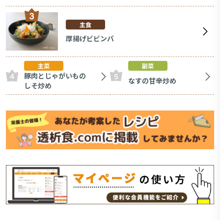
主食
厚揚げビビンバ
主菜
副菜
豚肉とじゃがいもの
なすの甘辛炒め
しそ炒め