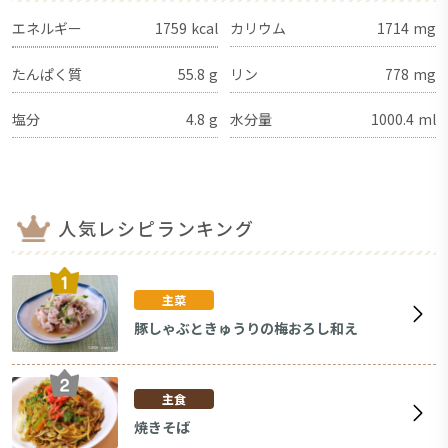
エネルギー
1759
kcal
カリウム
1714
mg
たんぱく質
55.8
g
リン
778
mg
塩分
4.8
g
水分量
1000.4
ml
人気レシピランキング
主菜
豚しゃぶときゅうりの梅おろし和え
主食
焼きそば