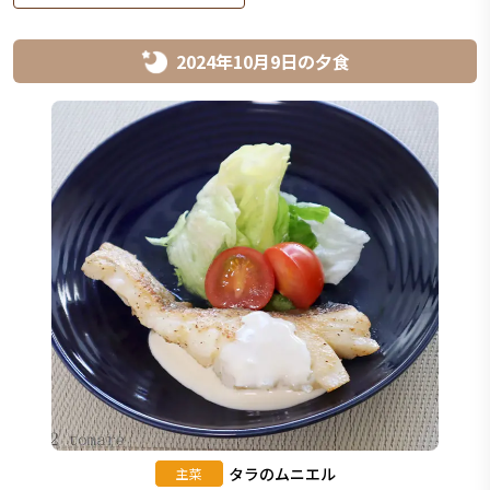
2024年10月9日
の
夕食
タラのムニエル
主菜