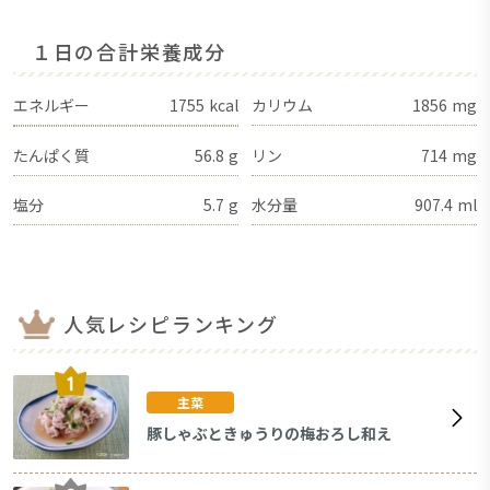
１日の合計栄養成分
エネルギー
1755
kcal
カリウム
1856
mg
たんぱく質
56.8
g
リン
714
mg
塩分
5.7
g
水分量
907.4
ml
人気レシピランキング
主菜
豚しゃぶときゅうりの梅おろし和え