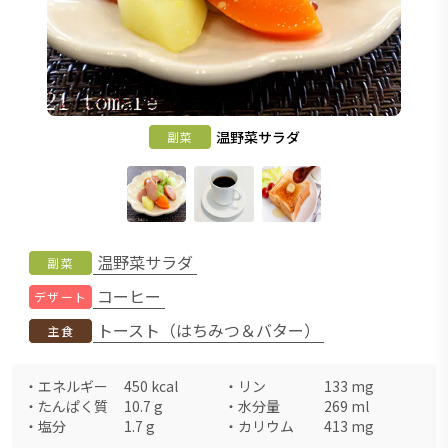
温野菜サラダ
副菜
温野菜サラダ
副菜
コーヒー
デザート
トースト（はちみつ＆バター）
主食
・
エネルギー
450
kcal
・
リン
133
mg
・
たんぱく質
10.7
g
・
水分量
269
ml
・
塩分
1.7
g
・
カリウム
413
mg