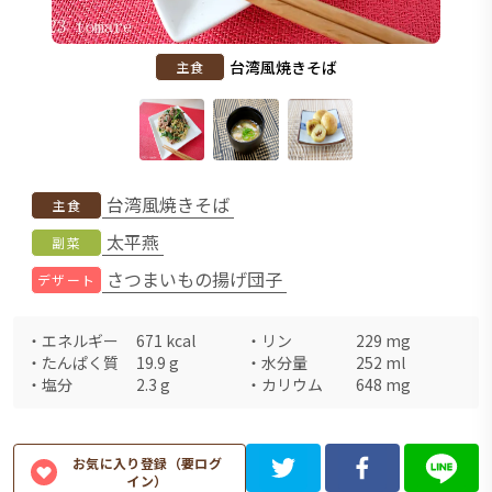
台湾風焼きそば
主食
台湾風焼きそば
主食
太平燕
副菜
さつまいもの揚げ団子
デザート
・
エネルギー
671
kcal
・
リン
229
mg
・
たんぱく質
19.9
g
・
水分量
252
ml
・
塩分
2.3
g
・
カリウム
648
mg
お気に入り登録（要ログ
イン）