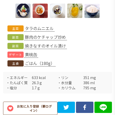
タラのムニエル
主菜
豚肉のケチャップ炒め
副菜
焼きなすのオイル漬け
副菜
黄桃缶
デザート
ごはん（180g）
主食
・
エネルギー
633
kcal
・
リン
351
mg
・
たんぱく質
26.3
g
・
水分量
386
ml
・
塩分
1.7
g
・
カリウム
795
mg
お気に入り登録（要ログ
イン）