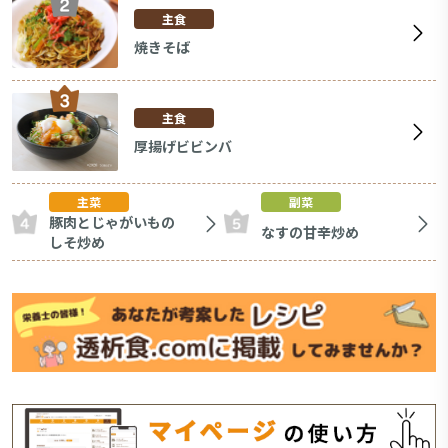
主食
焼きそば
主食
厚揚げビビンバ
主菜
副菜
豚肉とじゃがいもの
なすの甘辛炒め
しそ炒め