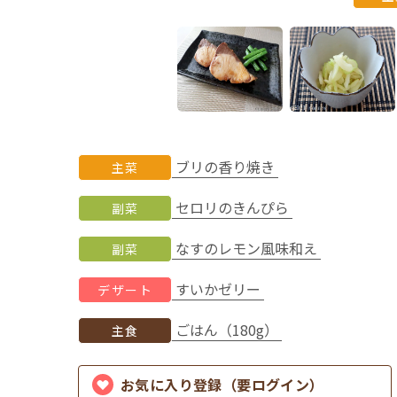
ブリの香り焼き
主菜
セロリのきんぴら
副菜
なすのレモン風味和え
副菜
すいかゼリー
デザート
ごはん（180g）
主食
お気に入り登録（要ログイン）