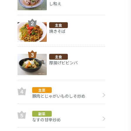
し和え
主食
焼きそば
主食
厚揚げビビンバ
主菜
豚肉とじゃがいものしそ炒め
ミニトマ
副菜
副菜
なすの甘辛炒め