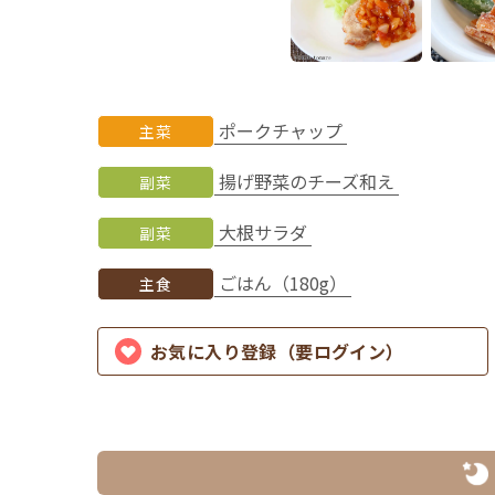
ポークチャップ
主菜
揚げ野菜のチーズ和え
副菜
大根サラダ
副菜
ごはん（180g）
主食
お気に入り登録（要ログイン）