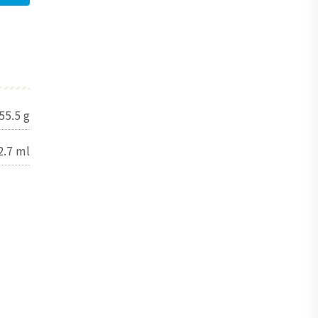
55.5
g
2.7
ml