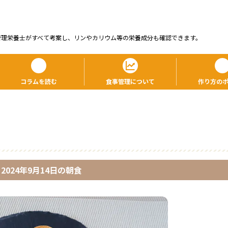
管理栄養⼠がすべて考案し、リンやカリウム等の栄養成分も確認できます。
コラムを読む
食事管理について
作り方の
2024年9月14日
の
朝食