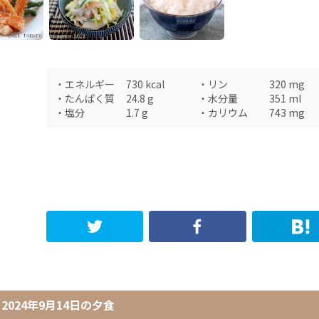
・
エネルギー
730
kcal
・
リン
320
mg
・
たんぱく質
24.8
g
・
水分量
351
ml
・
塩分
1.7
g
・
カリウム
743
mg
2024年9月14日
の
夕食