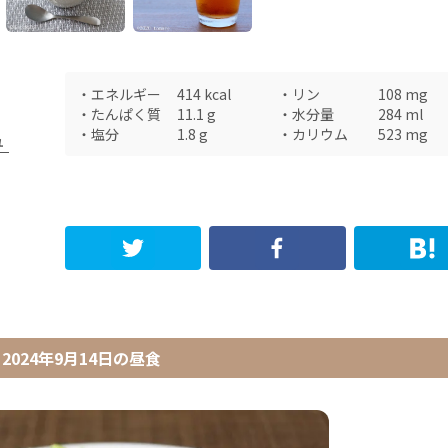
・
エネルギー
414
kcal
・
リン
108
mg
・
たんぱく質
11.1
g
・
水分量
284
ml
・
塩分
1.8
g
・
カリウム
523
mg
ュ
2024年9月14日
の
昼食