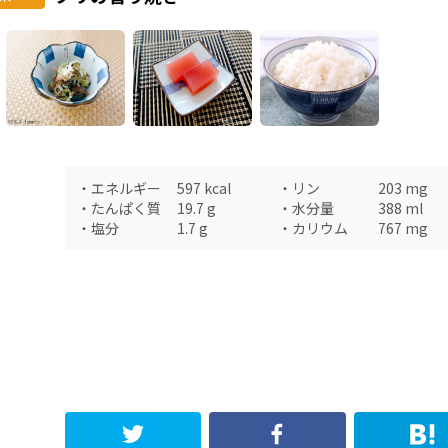
・
エネルギー
597
kcal
・
リン
203
mg
・
たんぱく質
19.7
g
・
水分量
388
ml
・
塩分
1.7
g
・
カリウム
767
mg