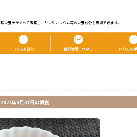
管理栄養⼠がすべて考案し、リンやカリウム等の栄養成分も確認できます。
コラムを読む
食事管理について
作り方の
2023年3月31日
の
朝食