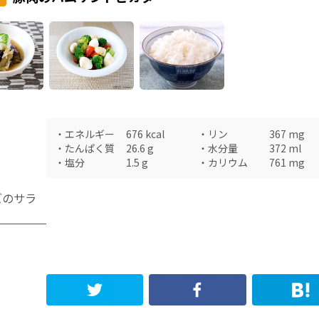
・
エネルギー
676
kcal
・
リン
367
mg
・
たんぱく質
26.6
g
・
水分量
372
ml
・
塩分
1.5
g
・
カリウム
761
mg
ズのサラ