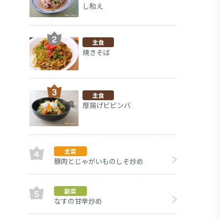
し和え
主食
焼きそば
主食
厚揚げビビンバ
主菜
豚肉とじゃがいものしそ炒め
副菜
副菜
なすの甘辛炒め