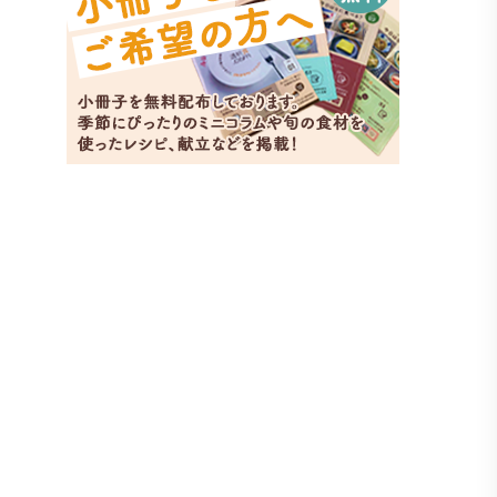
アス
副菜