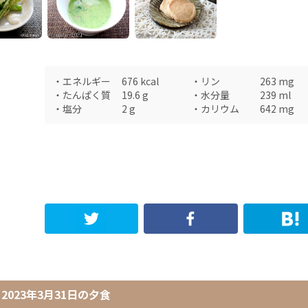
・
エネルギー
676
kcal
・
リン
263
mg
・
たんぱく質
19.6
g
・
水分量
239
ml
・
塩分
2
g
・
カリウム
642
mg
2023年3月31日
の
夕食