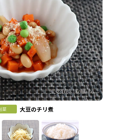
大豆のチリ煮
副菜