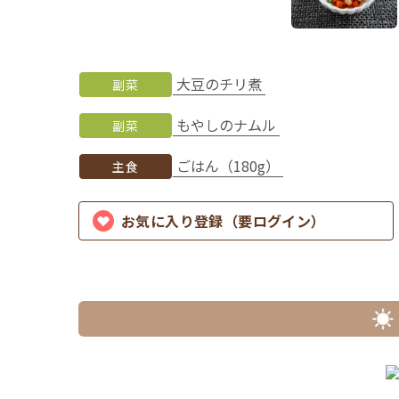
大豆のチリ煮
副菜
もやしのナムル
副菜
ごはん（180g）
主食
お気に入り登録（要ログイン）