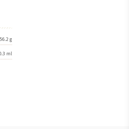
56.2
g
0.3
ml