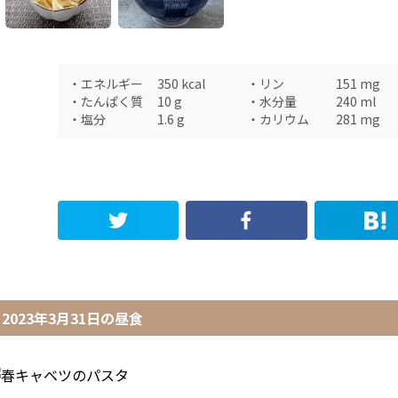
・
エネルギー
350
kcal
・
リン
151
mg
・
たんぱく質
10
g
・
水分量
240
ml
・
塩分
1.6
g
・
カリウム
281
mg
2023年3月31日
の
昼食