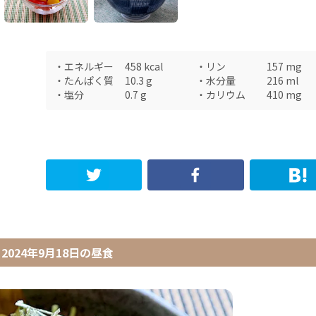
・
エネルギー
458
kcal
・
リン
157
mg
・
たんぱく質
10.3
g
・
水分量
216
ml
・
塩分
0.7
g
・
カリウム
410
mg
2024年9月18日
の
昼食