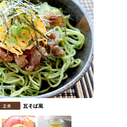
瓦そば風
主食