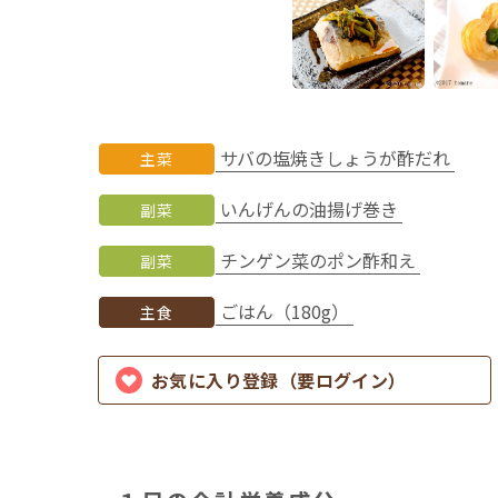
サバの塩焼きしょうが酢だれ
主菜
いんげんの油揚げ巻き
副菜
チンゲン菜のポン酢和え
副菜
ごはん（180g）
主食
お気に入り登録（要ログイン）