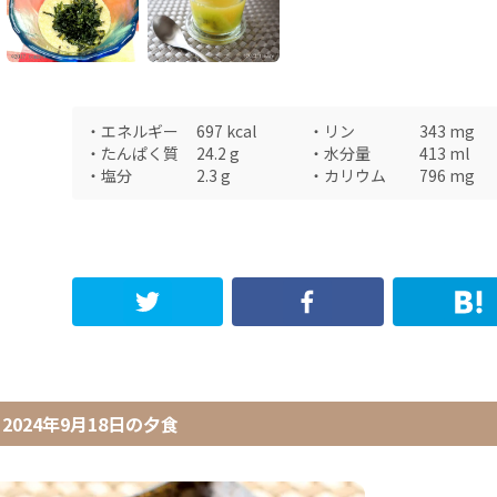
・
エネルギー
697
kcal
・
リン
343
mg
・
たんぱく質
24.2
g
・
水分量
413
ml
・
塩分
2.3
g
・
カリウム
796
mg
2024年9月18日
の
夕食