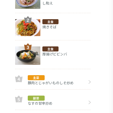
し和え
主食
焼きそば
主食
厚揚げビビンバ
主菜
豚肉とじゃがいものしそ炒め
副菜
副菜
なすの甘辛炒め