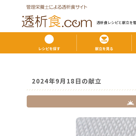
透析食レシピと献⽴を
レシピを探す
献立を見る
2024年9月18日の献立