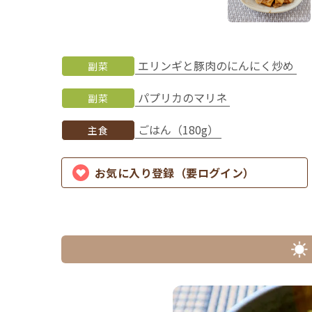
エリンギと豚肉のにんにく炒め
副菜
パプリカのマリネ
副菜
ごはん（180g）
主食
お気に入り登録（要ログイン）