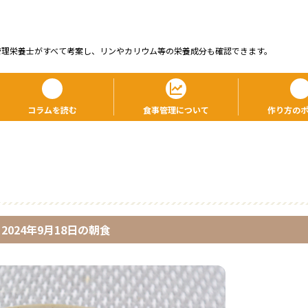
管理栄養⼠がすべて考案し、リンやカリウム等の栄養成分も確認できます。
コラムを読む
食事管理について
作り方の
2024年9月18日
の
朝食