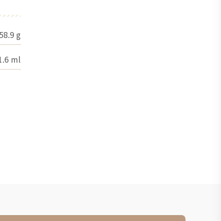
58.9
g
1.6
ml