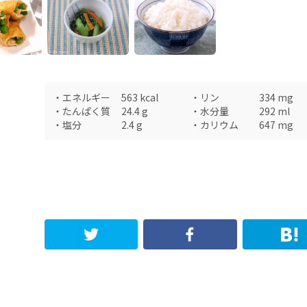
・
エネルギー
563
kcal
・
リン
334
mg
・
たんぱく質
24.4
g
・
水分量
292
ml
・
塩分
2.4
g
・
カリウム
647
mg