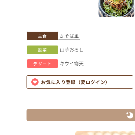
瓦そば風
主食
山芋おろし
副菜
キウイ寒天
デザート
お気に入り登録（要ログイン）