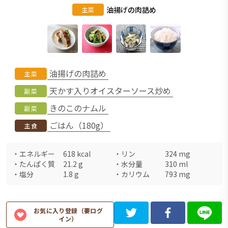
油揚げの肉詰め
主菜
油揚げの肉詰め
主菜
天かす入りオイスターソース炒め
副菜
きのこのナムル
副菜
ごはん（180g）
主食
・
エネルギー
618
kcal
・
リン
324
mg
・
たんぱく質
21.2
g
・
水分量
310
ml
・
塩分
1.8
g
・
カリウム
793
mg
お気に入り登録（要ログ
イン）