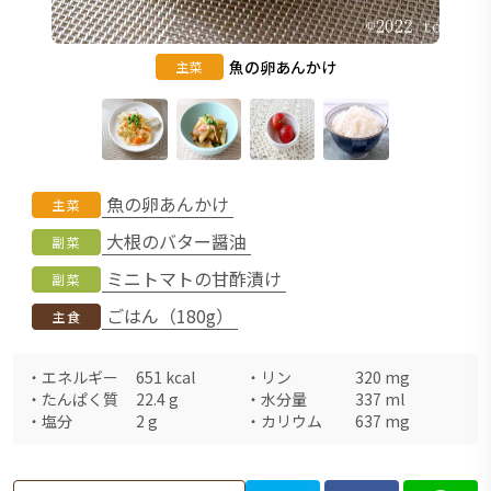
魚の卵あんかけ
主菜
魚の卵あんかけ
主菜
大根のバター醤油
副菜
ミニトマトの甘酢漬け
副菜
ごはん（180g）
主食
・
エネルギー
651
kcal
・
リン
320
mg
・
たんぱく質
22.4
g
・
水分量
337
ml
・
塩分
2
g
・
カリウム
637
mg