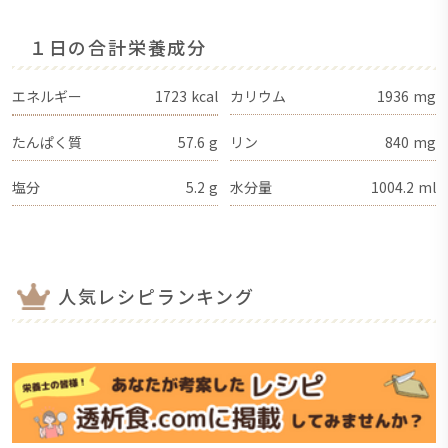
１日の合計栄養成分
エネルギー
1723
kcal
カリウム
1936
mg
たんぱく質
57.6
g
リン
840
mg
塩分
5.2
g
水分量
1004.2
ml
人気レシピランキング