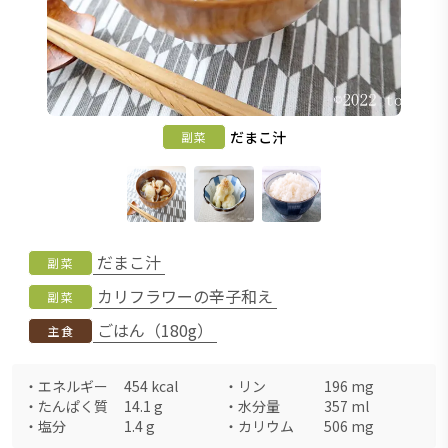
だまこ汁
副菜
だまこ汁
副菜
カリフラワーの辛子和え
副菜
ごはん（180g）
主食
・
エネルギー
454
kcal
・
リン
196
mg
・
たんぱく質
14.1
g
・
水分量
357
ml
・
塩分
1.4
g
・
カリウム
506
mg