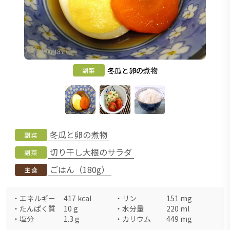
冬瓜と卵の煮物
副菜
冬瓜と卵の煮物
副菜
切り干し大根のサラダ
副菜
ごはん（180g）
主食
・
エネルギー
417
kcal
・
リン
151
mg
・
たんぱく質
10
g
・
水分量
220
ml
・
塩分
1.3
g
・
カリウム
449
mg