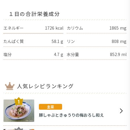
１日の合計栄養成分
エネルギー
1726
kcal
カリウム
1865
mg
たんぱく質
58.1
g
リン
808
mg
塩分
4.7
g
水分量
852.9
ml
人気レシピランキング
主菜
豚しゃぶときゅうりの梅おろし和え