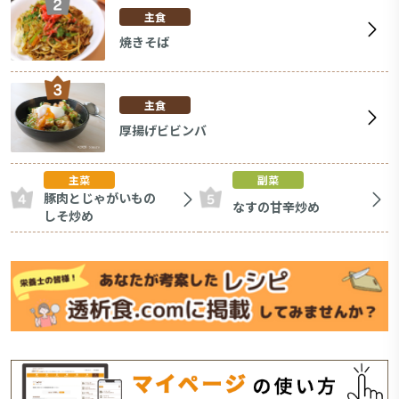
主食
焼きそば
主食
厚揚げビビンバ
主菜
副菜
豚肉とじゃがいもの
なすの甘辛炒め
しそ炒め