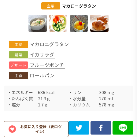
マカロニグラタン
主菜
マカロニグラタン
主菜
イカサラダ
副菜
フルーツポンチ
デザート
ロールパン
主食
・
エネルギー
686
kcal
・
リン
308
mg
・
たんぱく質
21.3
g
・
水分量
270
ml
・
塩分
1.7
g
・
カリウム
578
mg
お気に入り登録（要ログ
イン）