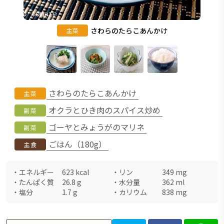
さわらのたらこあんかけ
主菜
さわらのたらこあんかけ
主菜
オクラとひき肉のスパイス炒め
副菜
ゴーヤとみょうがのマリネ
副菜
ごはん（180g）
主食
・
エネルギー
623
kcal
・
リン
349
mg
・
たんぱく質
26.8
g
・
水分量
362
ml
・
塩分
1.7
g
・
カリウム
838
mg