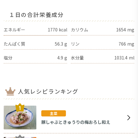
１日の合計栄養成分
エネルギー
1770
kcal
カリウム
1654
mg
たんぱく質
56.3
g
リン
766
mg
塩分
4.9
g
水分量
1031.4
ml
人気レシピランキング
主菜
豚しゃぶときゅうりの梅おろし和え