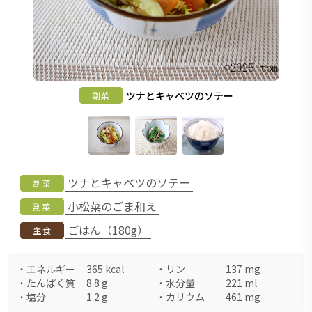
ツナとキャベツのソテー
副菜
ツナとキャベツのソテー
副菜
小松菜のごま和え
副菜
ごはん（180g）
主食
・
エネルギー
365
kcal
・
リン
137
mg
・
たんぱく質
8.8
g
・
水分量
221
ml
・
塩分
1.2
g
・
カリウム
461
mg