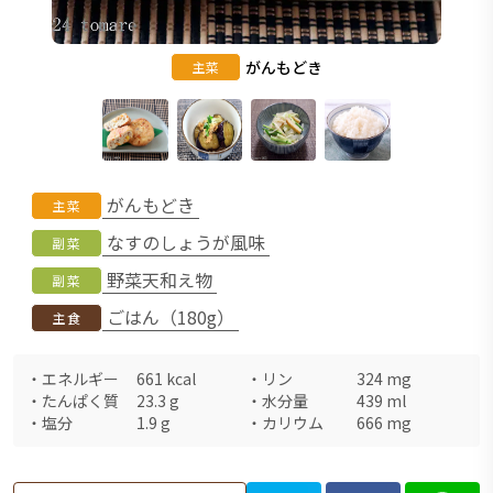
がんもどき
主菜
がんもどき
主菜
なすのしょうが風味
副菜
野菜天和え物
副菜
ごはん（180g）
主食
・
エネルギー
661
kcal
・
リン
324
mg
・
たんぱく質
23.3
g
・
水分量
439
ml
・
塩分
1.9
g
・
カリウム
666
mg