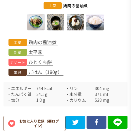
鶏肉の醤油煮
主菜
鶏肉の醤油煮
主菜
太平燕
副菜
ひとくち餅
デザート
ごはん（180g）
主食
・
エネルギー
744
kcal
・
リン
304
mg
・
たんぱく質
24.1
g
・
水分量
371
ml
・
塩分
1.8
g
・
カリウム
528
mg
お気に入り登録（要ログ
イン）