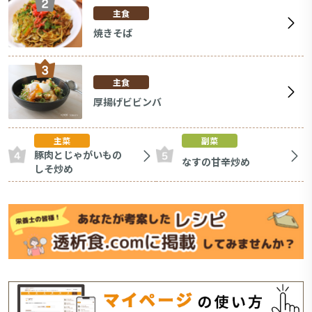
主食
焼きそば
主食
厚揚げビビンバ
主菜
副菜
豚肉とじゃがいもの
なすの甘辛炒め
しそ炒め