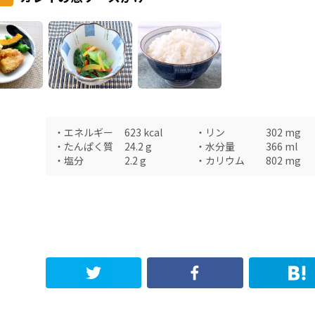
・
エネルギー
623
kcal
・
リン
302
mg
・
たんぱく質
24.2
g
・
水分量
366
ml
・
塩分
2.2
g
・
カリウム
802
mg