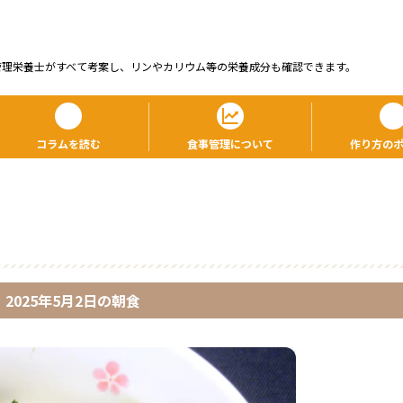
管理栄養⼠がすべて考案し、リンやカリウム等の栄養成分も確認できます。
コラムを読む
食事管理について
作り方の
2025年5月2日
の
朝食