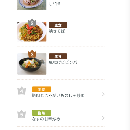
し和え
主食
焼きそば
主食
厚揚げビビンバ
主菜
豚肉とじゃがいものしそ炒め
も
副菜
副菜
なすの甘辛炒め