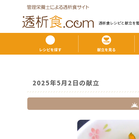
透析食レシピと献⽴を
レシピを探す
献立を見る
2025年5月2日の献立