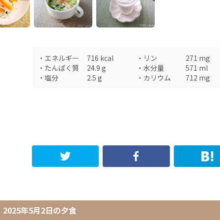
・
エネルギー
716
kcal
・
リン
271
mg
・
たんぱく質
24.9
g
・
水分量
571
ml
・
塩分
2.5
g
・
カリウム
712
mg
2025年5月2日
の
夕食