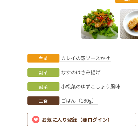
カレイの葱ソースかけ
主菜
なすのはさみ揚げ
副菜
小松菜のゆずこしょう風味
副菜
ごはん（180g）
主食
お気に入り登録（要ログイン）