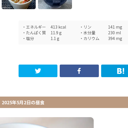
・
エネルギー
413
kcal
・
リン
141
mg
・
たんぱく質
11.9
g
・
水分量
230
ml
・
塩分
1.1
g
・
カリウム
394
mg
2025年5月2日
の
昼食