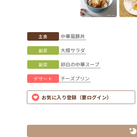
中華風豚丼
主食
大根サラダ
副菜
卵白の中華スープ
副菜
チーズプリン
デザート
お気に入り登録（要ログイン）