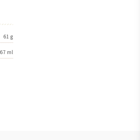
61
g
67
ml