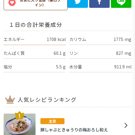
イン）
１日の合計栄養成分
エネルギー
1708
kcal
カリウム
1775
mg
たんぱく質
60.1
g
リン
827
mg
塩分
5.5
g
水分量
911.9
ml
人気レシピランキング
主菜
豚しゃぶときゅうりの梅おろし和え