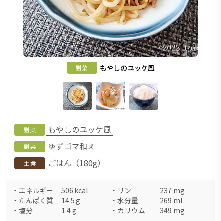
もやしのユッケ風
副菜
もやしのユッケ風
副菜
ゆずゴマ和え
副菜
ごはん（180g）
主食
・
エネルギー
506
kcal
・
リン
237
mg
・
たんぱく質
14.5
g
・
水分量
269
ml
・
塩分
1.4
g
・
カリウム
349
mg