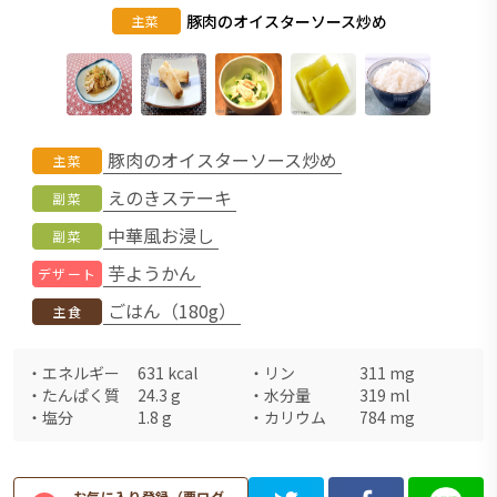
豚肉のオイスターソース炒め
主菜
豚肉のオイスターソース炒め
主菜
えのきステーキ
副菜
中華風お浸し
副菜
芋ようかん
デザート
ごはん（180g）
主食
・
エネルギー
631
kcal
・
リン
311
mg
・
たんぱく質
24.3
g
・
水分量
319
ml
・
塩分
1.8
g
・
カリウム
784
mg
お気に入り登録（要ログ