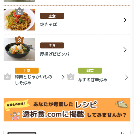
主食
焼きそば
主食
厚揚げビビンバ
主菜
副菜
豚肉とじゃがいもの
なすの甘辛炒め
しそ炒め