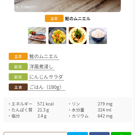
鮭のムニエル
主菜
鮭のムニエル
主菜
洋風煮浸し
副菜
にんじんサラダ
副菜
ごはん（180g）
主食
・
エネルギー
571
kcal
・
リン
279
mg
・
たんぱく質
21.3
g
・
水分量
324
ml
・
塩分
2.4
g
・
カリウム
642
mg