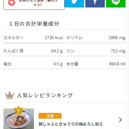
イン）
１日の合計栄養成分
エネルギー
1726
kcal
カリウム
1886
mg
たんぱく質
64.2
g
リン
752
mg
塩分
4.5
g
水分量
880.8
ml
人気レシピランキング
主菜
豚しゃぶときゅうりの梅おろし和え