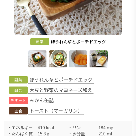
ほうれん草とポーチドエッグ
副菜
ほうれん草とポーチドエッグ
副菜
大豆と野菜のマヨネーズ和え
副菜
みかん缶詰
デザート
トースト（マーガリン）
主食
・
エネルギー
410
kcal
・
リン
184
mg
・
たんぱく質
15.3
g
・
水分量
210
ml