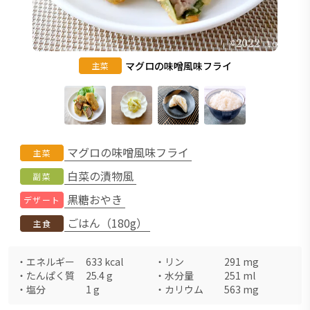
マグロの味噌風味フライ
主菜
マグロの味噌風味フライ
主菜
白菜の漬物風
副菜
黒糖おやき
デザート
ごはん（180g）
主食
・
エネルギー
633
kcal
・
リン
291
mg
・
たんぱく質
25.4
g
・
水分量
251
ml
・
塩分
1
g
・
カリウム
563
mg