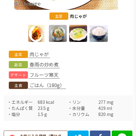
肉じゃが
主菜
肉じゃが
主菜
春雨の炒め煮
副菜
フルーツ寒天
デザート
ごはん（180g）
主食
・
エネルギー
683
kcal
・
リン
277
mg
・
たんぱく質
23.5
g
・
水分量
419
ml
・
塩分
1.5
g
・
カリウム
820
mg
お気に入り登録（要ログ