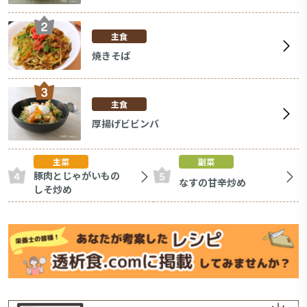
主食
焼きそば
主食
厚揚げビビンバ
主菜
副菜
豚肉とじゃがいもの
なすの甘辛炒め
しそ炒め