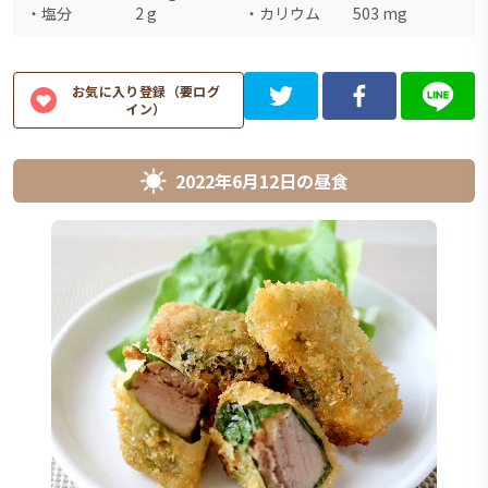
・
塩分
2
g
・
カリウム
503
mg
お気に入り登録（要ログ
イン）
2022年6月12日
の
昼食