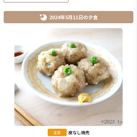
2024年5月11日
の
夕食
皮なし焼売
主菜