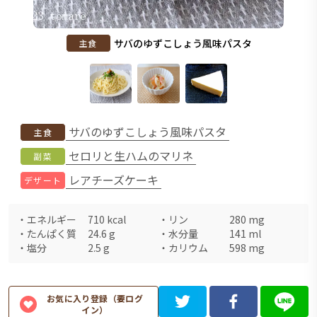
サバのゆずこしょう風味パスタ
主食
サバのゆずこしょう風味パスタ
主食
セロリと生ハムのマリネ
副菜
レアチーズケーキ
デザート
・
エネルギー
710
kcal
・
リン
280
mg
・
たんぱく質
24.6
g
・
水分量
141
ml
・
塩分
2.5
g
・
カリウム
598
mg
お気に入り登録（要ログ
イン）