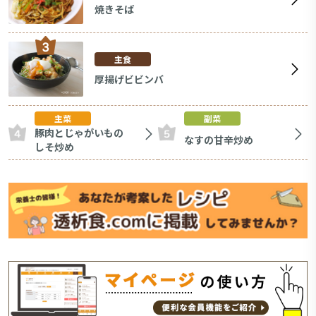
焼きそば
主食
厚揚げビビンバ
主菜
副菜
豚肉とじゃがいもの
なすの甘辛炒め
しそ炒め