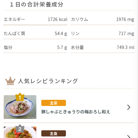
１日の合計栄養成分
エネルギー
1726
kcal
カリウム
1976
mg
たんぱく質
54.4
g
リン
717
mg
塩分
5.7
g
水分量
749.3
ml
人気レシピランキング
主菜
豚しゃぶときゅうりの梅おろし和え
主食