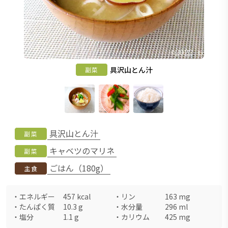
具沢山とん汁
副菜
具沢山とん汁
副菜
キャベツのマリネ
副菜
ごはん（180g）
主食
・
エネルギー
457
kcal
・
リン
163
mg
・
たんぱく質
10.3
g
・
水分量
296
ml
・
塩分
1.1
g
・
カリウム
425
mg