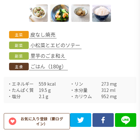
皮なし焼売
主菜
小松菜とエビのソテー
副菜
里芋のごま和え
副菜
ごはん（180g）
主食
・
エネルギー
559
kcal
・
リン
273
mg
・
たんぱく質
19.5
g
・
水分量
312
ml
・
塩分
2.1
g
・
カリウム
952
mg
お気に入り登録（要ログ
イン）