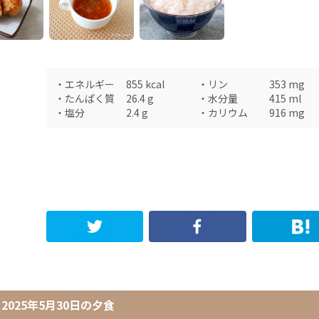
・
エネルギー
855
kcal
・
リン
353
mg
・
たんぱく質
26.4
g
・
水分量
415
ml
・
塩分
2.4
g
・
カリウム
916
mg
2025年5月30日
の
夕食