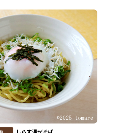
しらす混ぜそば
食