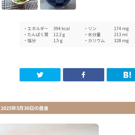
・
エネルギー
394
kcal
・
リン
174
mg
・
たんぱく質
12.2
g
・
水分量
213
ml
・
塩分
1.5
g
・
カリウム
328
mg
2025年5月30日
の
昼食