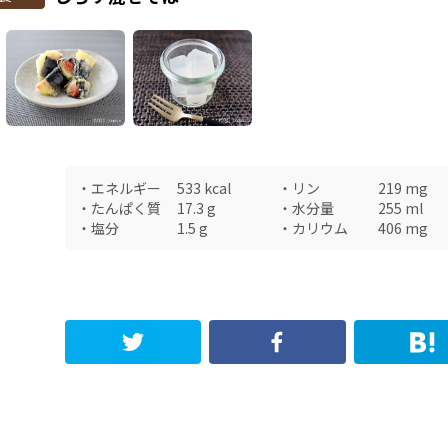
・
エネルギー
533
kcal
・
リン
219
mg
・
たんぱく質
17.3
g
・
水分量
255
ml
・
塩分
1.5
g
・
カリウム
406
mg