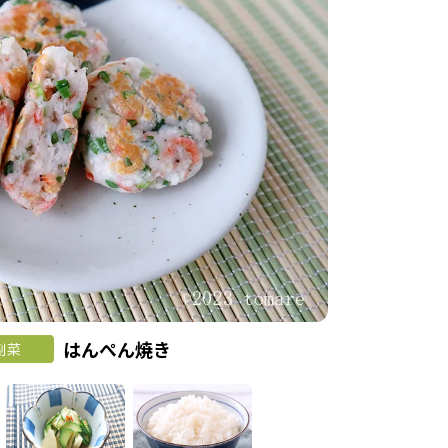
はんぺん焼き
副菜