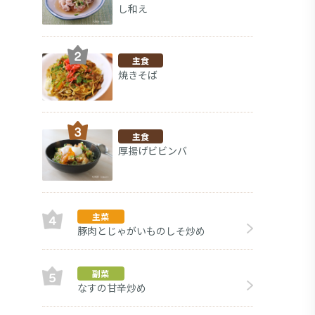
し和え
主食
焼きそば
主食
厚揚げビビンバ
主菜
豚肉とじゃがいものしそ炒め
大根
副菜
副菜
なすの甘辛炒め