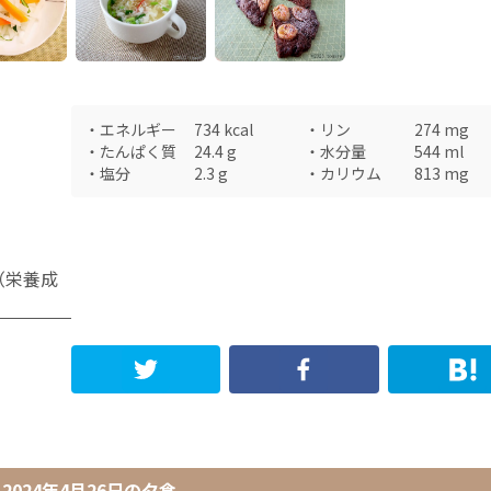
・
エネルギー
734
kcal
・
リン
274
mg
・
たんぱく質
24.4
g
・
水分量
544
ml
・
塩分
2.3
g
・
カリウム
813
mg
（栄養成
2024年4月26日
の
夕食