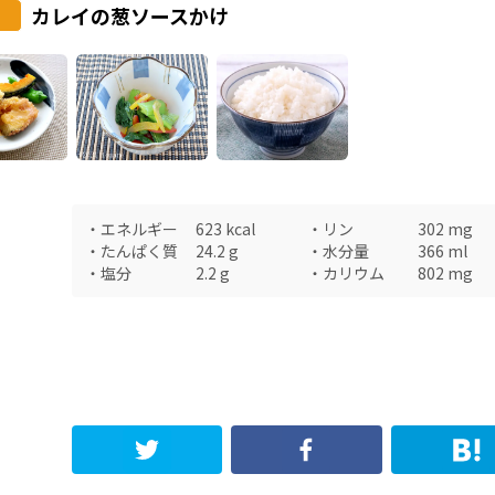
カレイの葱ソースかけ
・
エネルギー
623
kcal
・
リン
302
mg
・
たんぱく質
24.2
g
・
水分量
366
ml
・
塩分
2.2
g
・
カリウム
802
mg