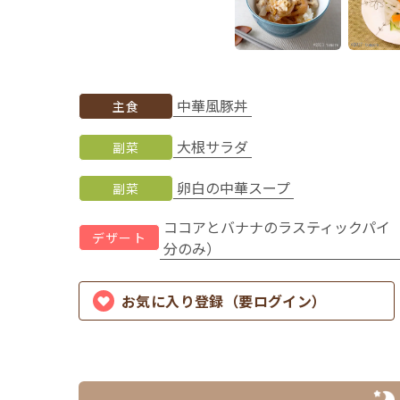
中華風豚丼
主食
大根サラダ
副菜
卵白の中華スープ
副菜
ココアとバナナのラスティックパイ
デザート
分のみ）
お気に入り登録（要ログイン）