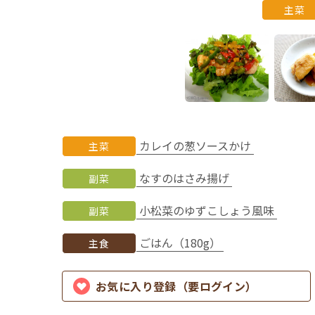
主菜
カレイの葱ソースかけ
主菜
なすのはさみ揚げ
副菜
小松菜のゆずこしょう風味
副菜
ごはん（180g）
主食
お気に入り登録（要ログイン）