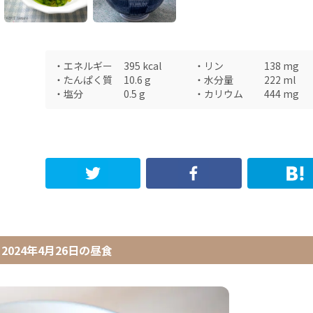
・
エネルギー
395
kcal
・
リン
138
mg
・
たんぱく質
10.6
g
・
水分量
222
ml
・
塩分
0.5
g
・
カリウム
444
mg
2024年4月26日
の
昼食