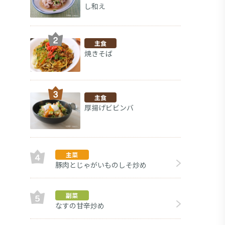
し和え
主食
焼きそば
主食
厚揚げビビンバ
主菜
豚肉とじゃがいものしそ炒め
副菜
副菜
なすの甘辛炒め