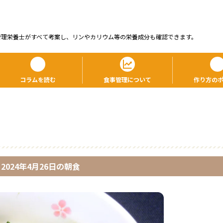
管理栄養⼠がすべて考案し、リンやカリウム等の栄養成分も確認できます。
コラムを読む
食事管理について
作り方の
2024年4月26日
の
朝食