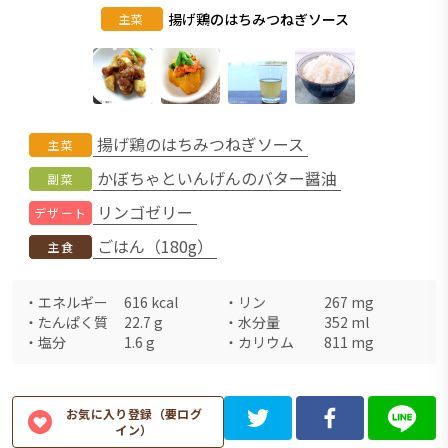
揚げ鶏のはちみつねぎソース
主菜
揚げ鶏のはちみつねぎソース
主菜
かぼちゃといんげんのバター醤油
副菜
リンゴゼリー
デザート
ごはん（180g）
主食
・
エネルギー
616
kcal
・
リン
267
mg
・
たんぱく質
22.7
g
・
水分量
352
ml
・
塩分
1.6
g
・
カリウム
811
mg
お気に入り登録（要ログ
イン）