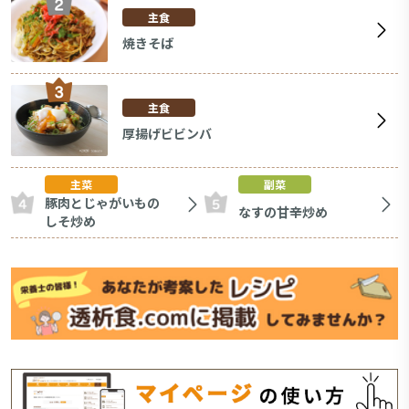
主食
焼きそば
主食
厚揚げビビンバ
主菜
副菜
豚肉とじゃがいもの
なすの甘辛炒め
しそ炒め