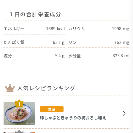
１日の合計栄養成分
エネルギー
1689
kcal
カリウム
1998
mg
たんぱく質
62.1
g
リン
762
mg
塩分
5.4
g
水分量
823.8
ml
人気レシピランキング
主菜
豚しゃぶときゅうりの梅おろし和え