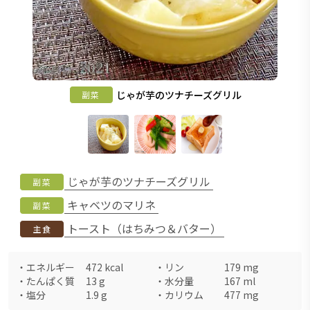
じゃが芋のツナチーズグリル
副菜
じゃが芋のツナチーズグリル
副菜
キャベツのマリネ
副菜
トースト（はちみつ＆バター）
主食
・
エネルギー
472
kcal
・
リン
179
mg
・
たんぱく質
13
g
・
水分量
167
ml
・
塩分
1.9
g
・
カリウム
477
mg