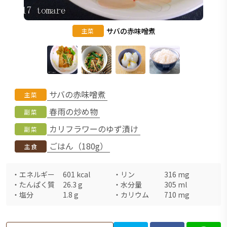
サバの赤味噌煮
主菜
サバの赤味噌煮
主菜
春雨の炒め物
副菜
カリフラワーのゆず漬け
副菜
ごはん（180g）
主食
・
エネルギー
601
kcal
・
リン
316
mg
・
たんぱく質
26.3
g
・
水分量
305
ml
・
塩分
1.8
g
・
カリウム
710
mg