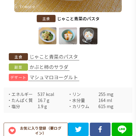
じゃこと青菜のパスタ
主食
じゃこと青菜のパスタ
主食
かぶと柿のサラダ
副菜
マシュマロヨーグルト
デザート
・
エネルギー
537
kcal
・
リン
255
mg
・
たんぱく質
16.7
g
・
水分量
164
ml
・
塩分
1.9
g
・
カリウム
615
mg
お気に入り登録（要ログ
イン）