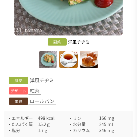
洋風チヂミ
副菜
洋風チヂミ
副菜
紅茶
デザート
ロールパン
主食
・
エネルギー
498
kcal
・
リン
166
mg
・
たんぱく質
15.2
g
・
水分量
245
ml
・
塩分
1.7
g
・
カリウム
346
mg