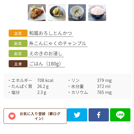
和風おろしとんかつ
主菜
糸こんにゃくのチャンプル
副菜
えのきのお浸し
副菜
ごはん（180g）
主食
・
エネルギー
708
kcal
・
リン
379
mg
・
たんぱく質
26.2
g
・
水分量
372
ml
・
塩分
2.3
g
・
カリウム
765
mg
お気に入り登録（要ログ
イン）