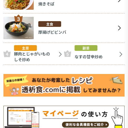
焼きそば
主食
厚揚げビビンバ
主菜
副菜
豚肉とじゃがいもの
なすの甘辛炒め
しそ炒め