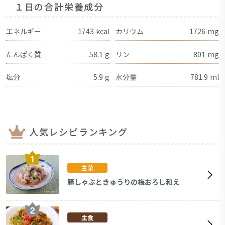
１日の合計栄養成分
エネルギー
1743
kcal
カリウム
1726
mg
たんぱく質
58.1
g
リン
801
mg
塩分
5.9
g
水分量
781.9
ml
人気レシピランキング
主菜
豚しゃぶときゅうりの梅おろし和え
主食