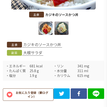
カジキのソースかつ丼
主食
カジキのソースかつ丼
主食
大根サラダ
副菜
・
エネルギー
681
kcal
・
リン
341
mg
・
たんぱく質
25.8
g
・
水分量
311
ml
・
塩分
1.9
g
・
カリウム
615
mg
お気に入り登録（要ログ
イン）