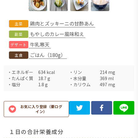
鶏肉とズッキーニの甘酢あん
主菜
もやしのカレー風味和え
副菜
牛乳寒天
デザート
ごはん（180g）
主食
・
エネルギー
634
kcal
・
リン
214
mg
・
たんぱく質
18.7
g
・
水分量
369
ml
・
塩分
1.8
g
・
カリウム
497
mg
お気に入り登録（要ログ
イン）
１日の合計栄養成分