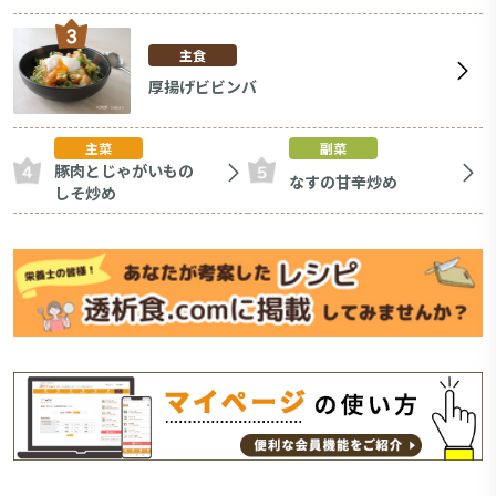
主食
厚揚げビビンバ
主菜
副菜
豚肉とじゃがいもの
なすの甘辛炒め
しそ炒め