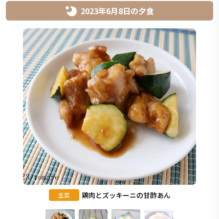
2023年6月8日
の
夕食
鶏肉とズッキーニの甘酢あん
主菜