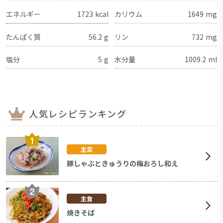
エネルギー
1723
kcal
カリウム
1649
mg
たんぱく質
56.2
g
リン
732
mg
塩分
5
g
水分量
1009.2
ml
人気レシピランキング
主菜
豚しゃぶときゅうりの梅おろし和え
主食
焼きそば