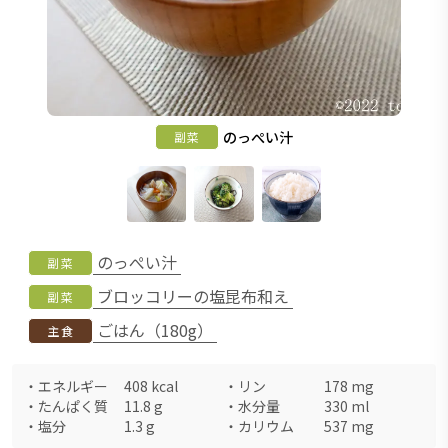
のっぺい汁
副菜
のっぺい汁
副菜
ブロッコリーの塩昆布和え
副菜
ごはん（180g）
主食
・
エネルギー
408
kcal
・
リン
178
mg
・
たんぱく質
11.8
g
・
水分量
330
ml
・
塩分
1.3
g
・
カリウム
537
mg