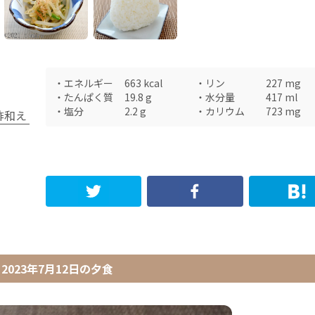
・
エネルギー
663
kcal
・
リン
227
mg
・
たんぱく質
19.8
g
・
水分量
417
ml
・
塩分
2.2
g
・
カリウム
723
mg
酢和え
2023年7月12日
の
夕食