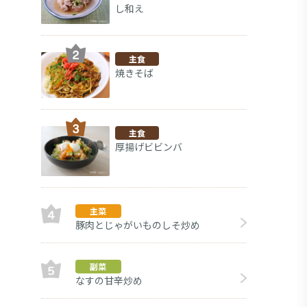
し和え
主食
焼きそば
主食
厚揚げビビンバ
主菜
豚肉とじゃがいものしそ炒め
デザー
副菜
なすの甘辛炒め