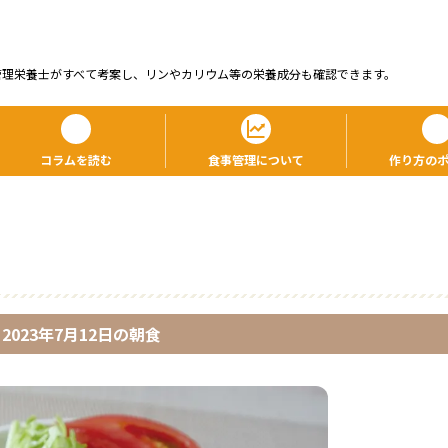
管理栄養⼠がすべて考案し、リンやカリウム等の栄養成分も確認できます。
コラムを読む
食事管理について
作り方の
2023年7月12日
の
朝食