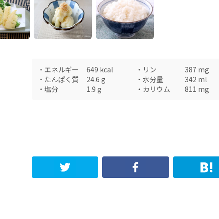
・
エネルギー
649
kcal
・
リン
387
mg
・
たんぱく質
24.6
g
・
水分量
342
ml
・
塩分
1.9
g
・
カリウム
811
mg