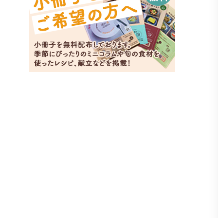
もやしとき
副菜