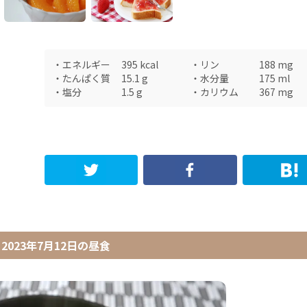
・
エネルギー
395
kcal
・
リン
188
mg
・
たんぱく質
15.1
g
・
水分量
175
ml
・
塩分
1.5
g
・
カリウム
367
mg
2023年7月12日
の
昼食