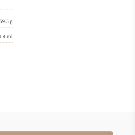
59.5
g
4.4
ml