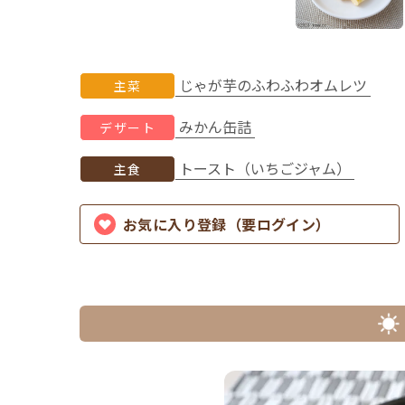
じゃが芋のふわふわオムレツ
主菜
みかん缶詰
デザート
トースト（いちごジャム）
主食
お気に入り登録（要ログイン）