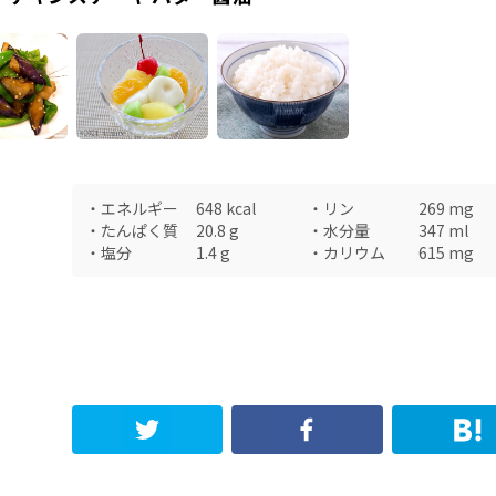
・
エネルギー
648
kcal
・
リン
269
mg
・
たんぱく質
20.8
g
・
水分量
347
ml
・
塩分
1.4
g
・
カリウム
615
mg