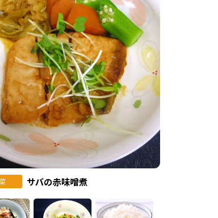
サバの赤味噌煮
菜