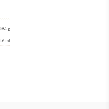
59.1
g
1.6
ml