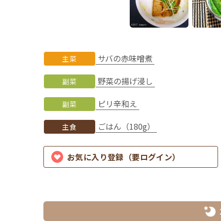
サバの赤味噌煮
主菜
野菜の揚げ浸し
副菜
ピリ辛和え
副菜
ごはん（180g）
主食
お気に入り登録（要ログイン）