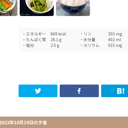
・
エネルギー
669
kcal
・
リン
355
mg
・
たんぱく質
26.1
g
・
水分量
402
ml
・
塩分
2.5
g
・
カリウム
915
mg
2022年10月19日
の
夕食