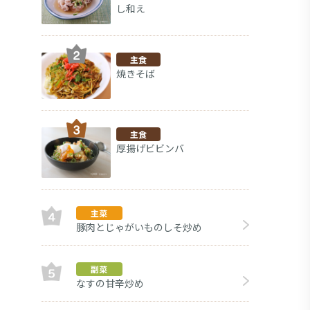
し和え
主食
焼きそば
主食
厚揚げビビンバ
主菜
豚肉とじゃがいものしそ炒め
副菜
副菜
なすの甘辛炒め