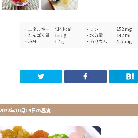
・
エネルギー
414
kcal
・
リン
152
mg
・
たんぱく質
12.1
g
・
水分量
142
ml
・
塩分
1.7
g
・
カリウム
417
mg
2022年10月19日
の
昼食