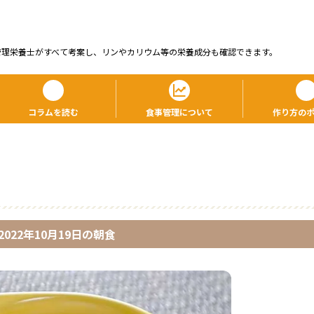
管理栄養⼠がすべて考案し、リンやカリウム等の栄養成分も確認できます。
コラムを読む
食事管理について
作り方の
2022年10月19日
の
朝食