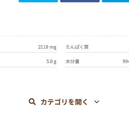
2118
mg
たんぱく質
5.8
g
水分量
99
カテゴリを開く