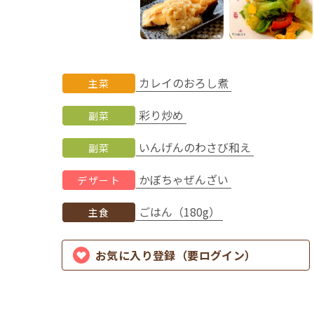
カレイのおろし煮
主菜
彩り炒め
副菜
いんげんのわさび和え
副菜
かぼちゃぜんざい
デザート
ごはん（180g）
主食
お気に入り登録（要ログイン）