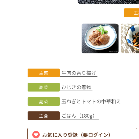
主
牛肉の香り揚げ
主菜
ひじきの煮物
副菜
玉ねぎとトマトの中華和え
副菜
ごはん（180g）
主食
お気に入り登録（要ログイン）