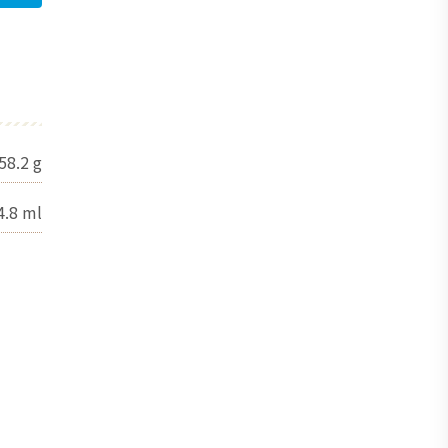
58.2
g
4.8
ml