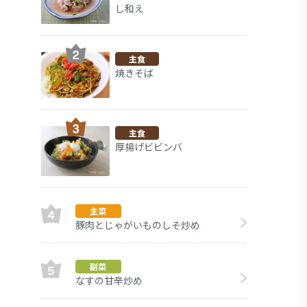
し和え
主食
焼きそば
主食
厚揚げビビンバ
主菜
豚肉とじゃがいものしそ炒め
副菜
副菜
なすの甘辛炒め