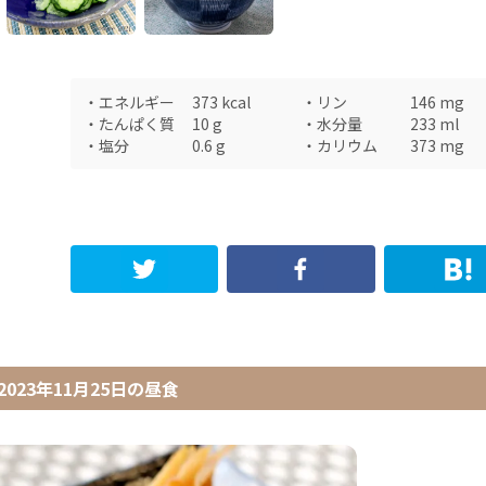
・
エネルギー
373
kcal
・
リン
146
mg
・
たんぱく質
10
g
・
水分量
233
ml
・
塩分
0.6
g
・
カリウム
373
mg
2023年11月25日
の
昼食