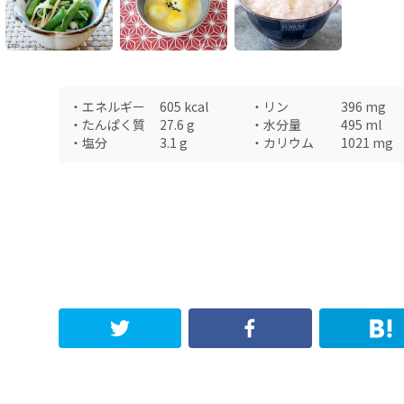
・
エネルギー
605
kcal
・
リン
396
mg
・
たんぱく質
27.6
g
・
水分量
495
ml
・
塩分
3.1
g
・
カリウム
1021
mg