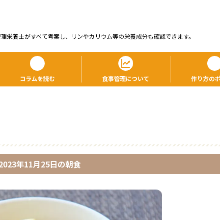
管理栄養⼠がすべて考案し、リンやカリウム等の栄養成分も確認できます。
コラムを読む
食事管理について
作り方の
2023年11月25日
の
朝食