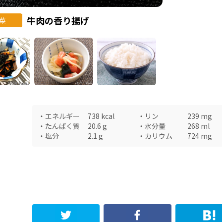
牛肉の香り揚げ
菜
・
エネルギー
738
kcal
・
リン
239
mg
・
たんぱく質
20.6
g
・
水分量
268
ml
・
塩分
2.1
g
・
カリウム
724
mg