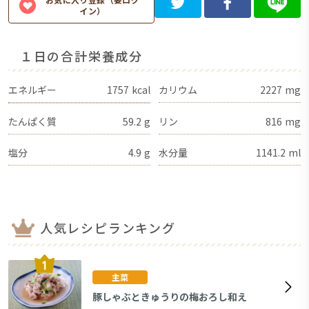
イン）
１日の合計栄養成分
エネルギー
1757
kcal
カリウム
2227
mg
たんぱく質
59.2
g
リン
816
mg
塩分
4.9
g
水分量
1141.2
ml
人気レシピランキング
主菜
豚しゃぶときゅうりの梅おろし和え