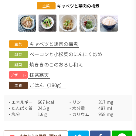
キャベツと鶏肉の梅煮
主菜
キャベツと鶏肉の梅煮
主菜
ベーコンと小松菜のにんにく炒め
副菜
焼ききのこのおろし和え
副菜
抹茶寒天
デザート
ごはん（180g）
主食
・
エネルギー
667
kcal
・
リン
317
mg
・
たんぱく質
24.5
g
・
水分量
487
ml
・
塩分
1.6
g
・
カリウム
958
mg
お気に入り登録（要ログ