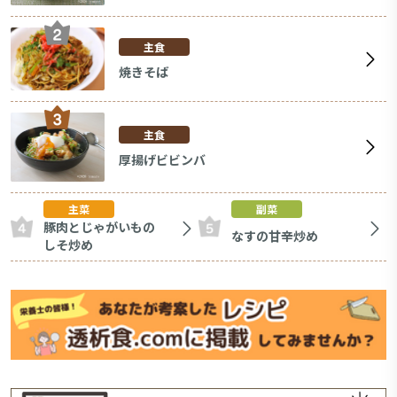
主食
焼きそば
主食
厚揚げビビンバ
主菜
副菜
豚肉とじゃがいもの
なすの甘辛炒め
しそ炒め