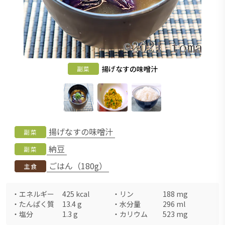
揚げなすの味噌汁
副菜
揚げなすの味噌汁
副菜
納豆
副菜
ごはん（180g）
主食
・
エネルギー
425
kcal
・
リン
188
mg
・
たんぱく質
13.4
g
・
水分量
296
ml
・
塩分
1.3
g
・
カリウム
523
mg