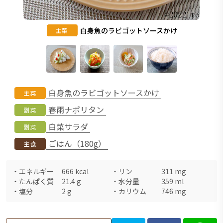
白身魚のラビゴットソースかけ
主菜
白身魚のラビゴットソースかけ
主菜
春雨ナポリタン
副菜
白菜サラダ
副菜
ごはん（180g）
主食
・
エネルギー
666
kcal
・
リン
311
mg
・
たんぱく質
21.4
g
・
水分量
359
ml
・
塩分
2
g
・
カリウム
746
mg