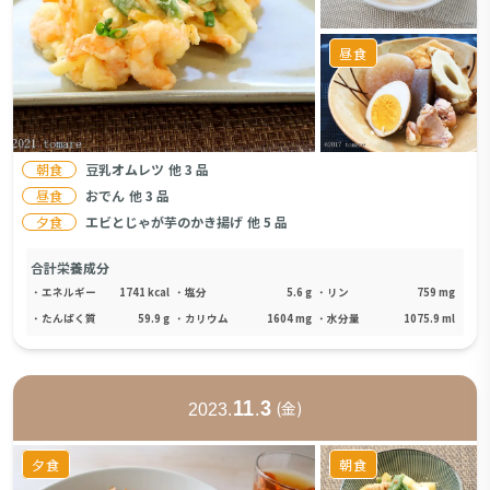
昼食
朝食
豆乳オムレツ
他
3
品
昼食
おでん
他
3
品
夕食
エビとじゃが芋のかき揚げ
他
5
品
合計栄養成分
・
エネルギー
1741
kcal
・
塩分
5.6
g
・
リン
759
mg
・
たんぱく質
59.9
g
・
カリウム
1604
mg
・
水分量
1075.9
ml
11
3
(
金
)
2023
.
.
夕食
朝食