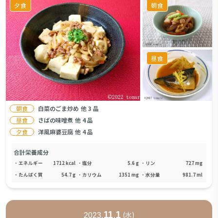
夕食
朝食
昼食
朝食
白菜のごま炒め
他
3
品
昼食
さばの味噌煮
他
4
品
夕食
洋風麻婆豆腐
他
4
品
合計栄養成分
・
エネルギー
1712
kcal
・
塩分
5.6
g
・
リン
727
mg
・
たんぱく質
54.7
g
・
カリウム
1351
mg
・
水分量
981.7
ml
11
1
(
水
)
2023
.
.