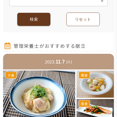
検索
リセット
管理栄養士がおすすめする献立
11
7
(
火
)
2023
.
.
夕食
朝食
昼食