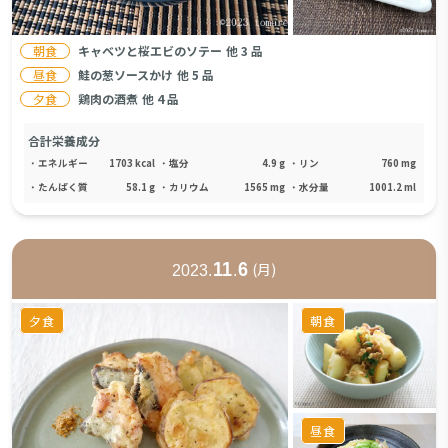
朝食
キャベツと桜エビのソテー
他
3
品
昼食
鮭の葱ソースかけ
他
5
品
夕食
鶏肉の酒煮
他
4
品
合計栄養成分
・
エネルギー
1703
kcal
・
塩分
4.9
g
・
リン
760
mg
・
たんぱく質
58.1
g
・
カリウム
1565
mg
・
水分量
1001.2
ml
11
6
(
月
)
2023
.
.
夕食
朝食
昼食