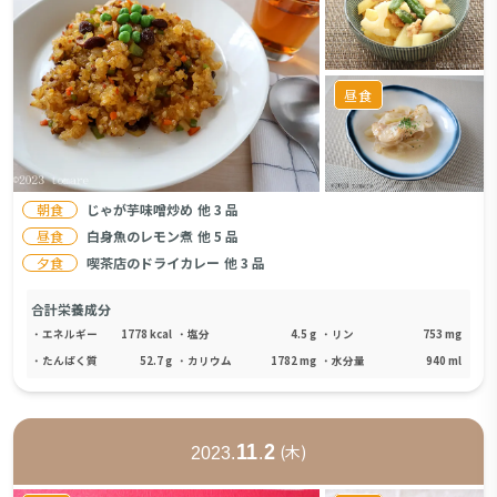
昼食
朝食
じゃが芋味噌炒め
他
3
品
昼食
白身魚のレモン煮
他
5
品
夕食
喫茶店のドライカレー
他
3
品
合計栄養成分
・
エネルギー
1778
kcal
・
塩分
4.5
g
・
リン
753
mg
・
たんぱく質
52.7
g
・
カリウム
1782
mg
・
水分量
940
ml
11
2
(
木
)
2023
.
.