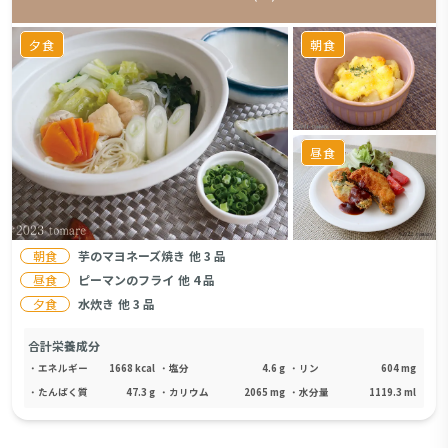
夕食
朝食
昼食
朝食
芋のマヨネーズ焼き
他
3
品
昼食
ピーマンのフライ
他
4
品
夕食
水炊き
他
3
品
合計栄養成分
・
エネルギー
1668
kcal
・
塩分
4.6
g
・
リン
604
mg
・
たんぱく質
47.3
g
・
カリウム
2065
mg
・
水分量
1119.3
ml