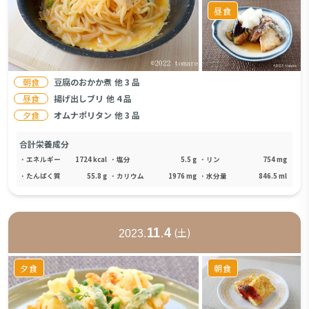
昼食
朝食
豆腐のおかか煮
他
3
品
昼食
揚げ出しブリ
他
4
品
夕食
オムナポリタン
他
3
品
合計栄養成分
・
エネルギー
1724
kcal
・
塩分
5.5
g
・
リン
754
mg
・
たんぱく質
55.8
g
・
カリウム
1976
mg
・
水分量
846.5
ml
11
4
(
土
)
2023
.
.
夕食
朝食