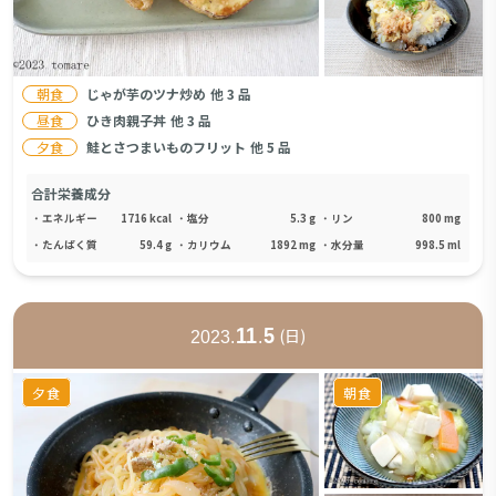
朝食
じゃが芋のツナ炒め
他
3
品
昼食
ひき肉親子丼
他
3
品
夕食
鮭とさつまいものフリット
他
5
品
合計栄養成分
・
エネルギー
1716
kcal
・
塩分
5.3
g
・
リン
800
mg
・
たんぱく質
59.4
g
・
カリウム
1892
mg
・
水分量
998.5
ml
11
5
(
日
)
2023
.
.
夕食
朝食