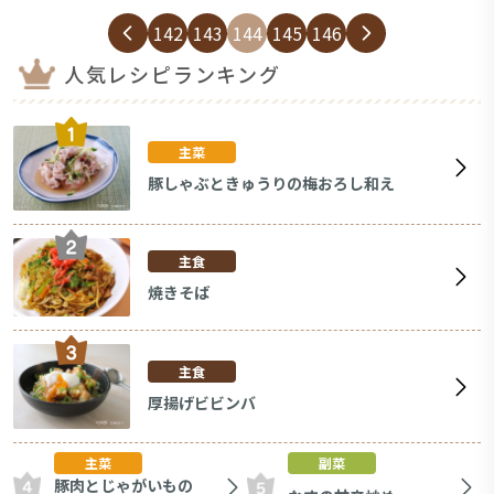
142
143
144
145
146
人気レシピランキング
主菜
豚しゃぶときゅうりの梅おろし和え
主食
焼きそば
主食
厚揚げビビンバ
主菜
副菜
豚肉とじゃがいもの