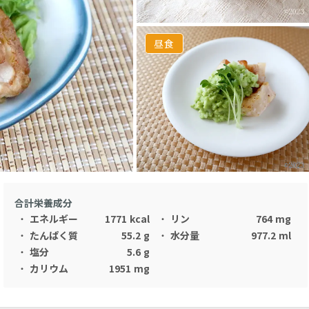
昼食
合計栄養成分
・
エネルギー
1771
kcal
・
リン
764
mg
・
たんぱく質
55.2
g
・
水分量
977.2
ml
・
塩分
5.6
g
・
カリウム
1951
mg