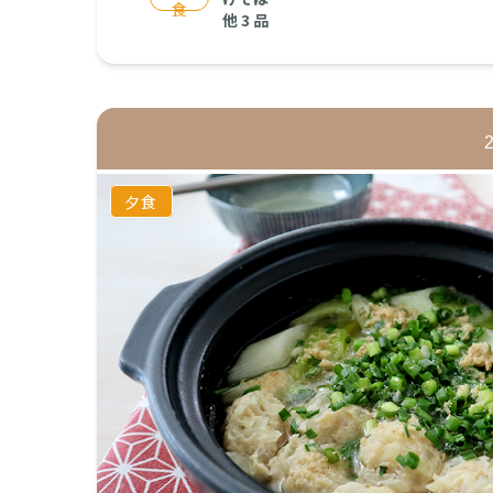
食
他
3
品
夕食