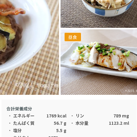
昼食
合計栄養成分
・
エネルギー
1769
kcal
・
リン
789
mg
・
たんぱく質
56.7
g
・
水分量
1123.2
ml
・
塩分
5.5
g