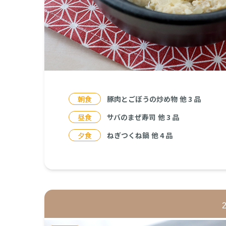
朝食
豚肉とごぼうの炒め物
他
3
品
昼食
サバのまぜ寿司
他
3
品
夕食
ねぎつくね鍋
他
4
品