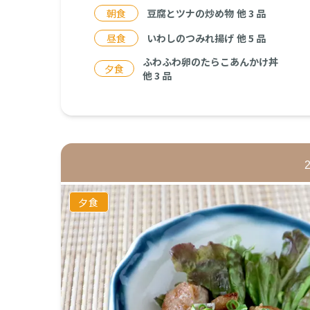
朝食
豆腐とツナの炒め物
他
3
品
昼食
いわしのつみれ揚げ
他
5
品
ふわふわ卵のたらこあんかけ丼
夕食
他
3
品
夕食