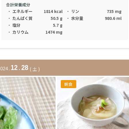
合計栄養成分
・
エネルギー
1814
kcal
・
リン
735
mg
・
たんぱく質
50.5
g
・
水分量
980.6
ml
・
塩分
5.7
g
・
カリウム
1474
mg
12
.
28
(
土
)
2024
.
朝食