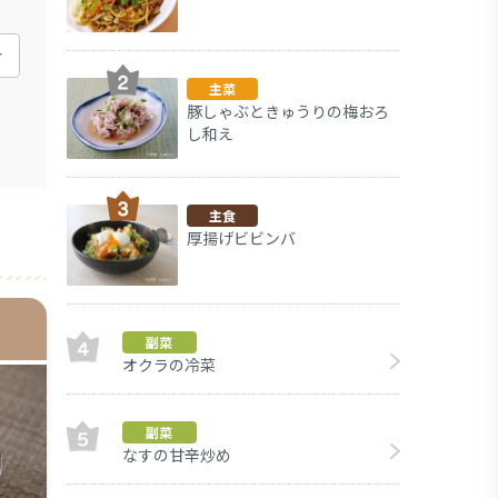
主菜
豚しゃぶときゅうりの梅おろ
し和え
主食
厚揚げビビンバ
副菜
オクラの冷菜
副菜
なすの甘辛炒め