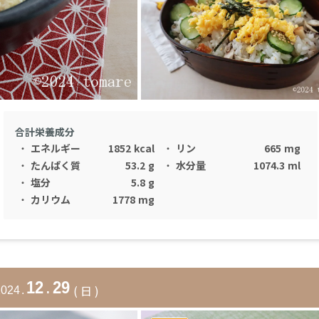
合計栄養成分
・
エネルギー
1852
kcal
・
リン
665
mg
・
たんぱく質
53.2
g
・
水分量
1074.3
ml
・
塩分
5.8
g
・
カリウム
1778
mg
12
.
29
(
日
)
2024
.