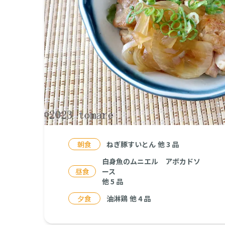
朝食
ねぎ豚すいとん
他
3
品
白身魚のムニエル アボカドソ
昼食
ース
他
5
品
夕食
油淋鶏
他
4
品