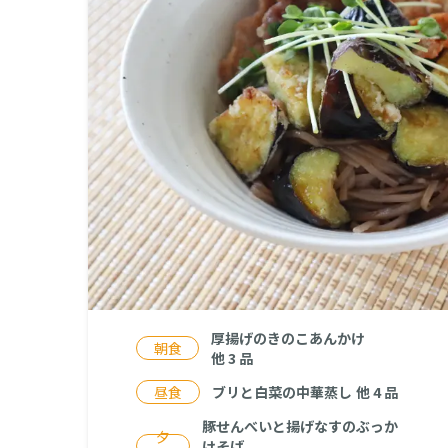
厚揚げのきのこあんかけ
朝食
他
3
品
昼食
ブリと白菜の中華蒸し
他
4
品
豚せんべいと揚げなすのぶっか
夕
けそば