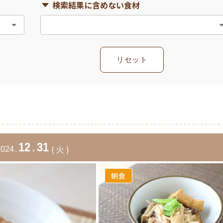
検索結果に含めない食材
リセット
12
.
31
(
火
)
2024
.
朝食