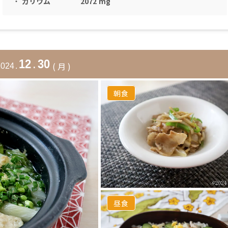
・
カリウム
2072
mg
12
.
30
(
月
)
2024
.
朝食
昼食