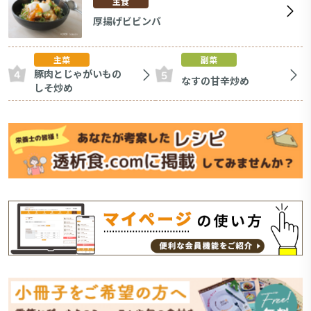
主食
厚揚げビビンバ
主菜
副菜
豚肉とじゃがいもの
なすの甘辛炒め
しそ炒め