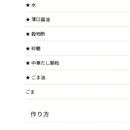
★
水
★
薄口醤油
★
穀物酢
★
砂糖
★
中華だし顆粒
★
ごま油
ごま
作り方