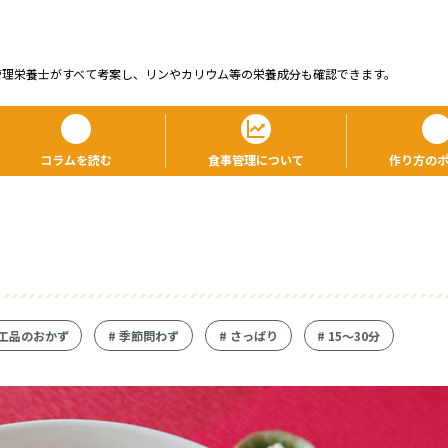
管理栄養⼠がすべて考案し、リンやカリウム等の栄養成分も確認できます。
コラムを読む
食事管理について
作り方の
工品のおかず
#
季節問わず
#
さっぱり
#
15〜30分