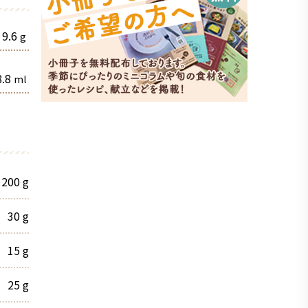
9.6
g
.8
ml
200
g
30
g
15
g
25
g