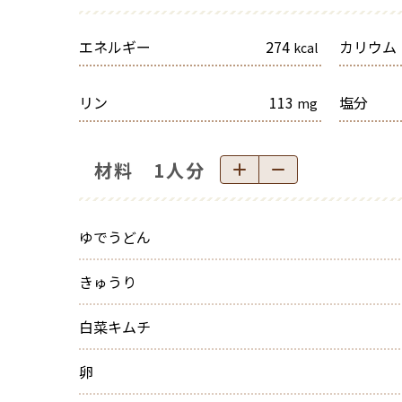
エネルギー
274
カリウム
kcal
リン
113
塩分
mg
材料 1人分
ゆでうどん
きゅうり
白菜キムチ
卵