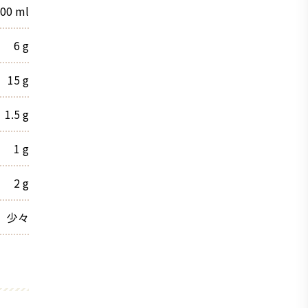
00
ml
6
g
15
g
1.5
g
1
g
2
g
少々