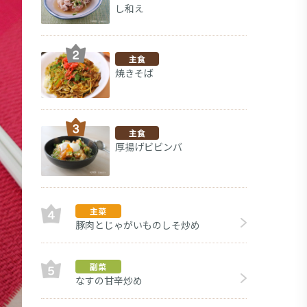
し和え
主食
焼きそば
主食
厚揚げビビンバ
主菜
豚肉とじゃがいものしそ炒め
副菜
なすの甘辛炒め