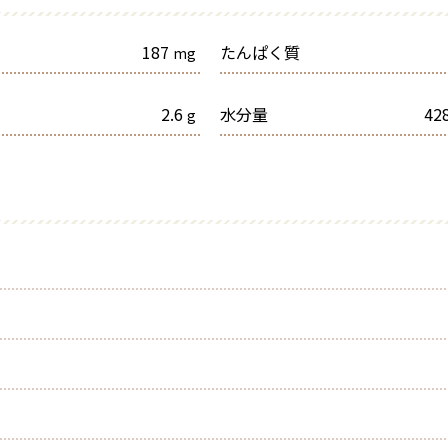
187
たんぱく質
mg
2.6
水分量
428
g