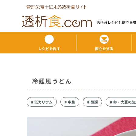
透析食レシピと献⽴を
レシピを探す
献立を見る
冷麺風うどん
#
低カリウム
#
中華
#
麺類
#
卵・大豆の加