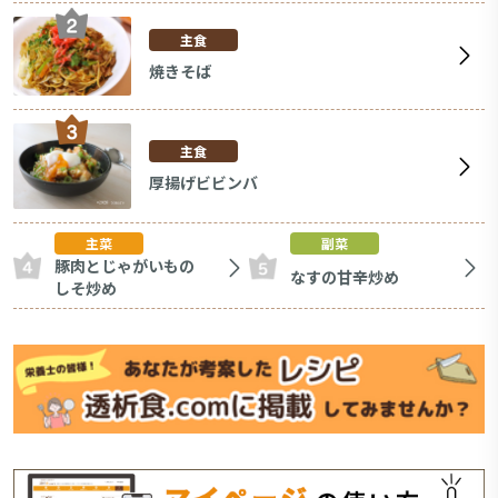
主食
焼きそば
主食
厚揚げビビンバ
主菜
副菜
豚肉とじゃがいもの
なすの甘辛炒め
しそ炒め