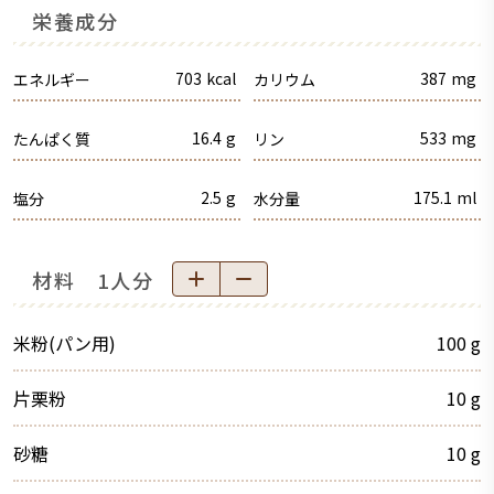
栄養成分
703
kcal
387
mg
エネルギー
カリウム
16.4
g
533
mg
たんぱく質
リン
2.5
g
175.1
ml
塩分
水分量
材料 1人分
米粉(パン用)
100
g
片栗粉
10
g
砂糖
10
g