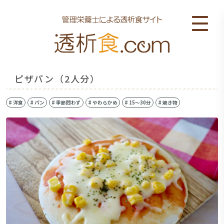
ピザパン（2人分）
#
洋食
#
パン
#
季節問わず
#
やわらかめ
#
15〜30分
#
焼き物