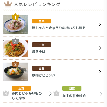
人気レシピランキング
主菜
豚しゃぶときゅうりの梅おろし和え
主食
焼きそば
主食
厚揚げビビンバ
主菜
副菜
豚肉とじゃがいもの
なすの甘辛炒め
しそ炒め